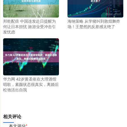
邦乾配倍 中国连发赴日提醒为
海纳策略 从学猪叫到敦煌舞炸
何让日本担忧 旅游业受冲击引
场！王楚然的反差感太绝了
发忧虑
华力网 42岁黄圣依在大理酒馆
唱歌，素颜状态很真实，离婚后
松弛活出自我
相关评论
本文评分
*