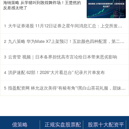
海纳策略 从学猪叫到敦煌舞炸场！王楚然的
反差感太绝了
大牛证券港股 11月12日证券之星午间消息汇总：上交所发声！优化发行上市、再融资、并购重组等关键制度
1
九八策略 华为Mate X7上架预订！五款颜色四种配置，第二代红枫影像
2
云资管 视频｜日本各界担忧高市言论给日本带来恶劣影响
3
洪萨速配 62部！2026“大片看总台” 纪录片片单发布
4
指盈配资网 林允这次美得“有棱有角”!黑白山茶花礼服，甜妹秒变艺术缪斯
5
億策略
正规实盘股票配
股票十大配资平