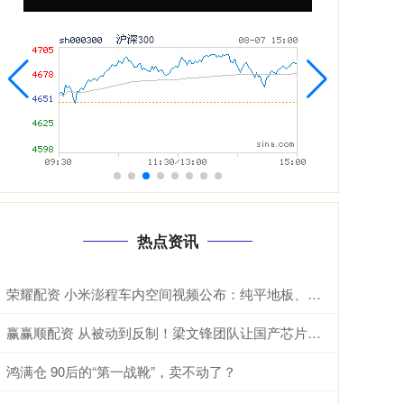
热点资讯
荣耀配资 小米澎程车内空间视频公布：纯平地板、方正格局、超长滑轨
赢赢顺配资 从被动到反制！梁文锋团队让国产芯片站起来，美国封锁成笑话？
鸿满仓 90后的“第一战靴”，卖不动了？