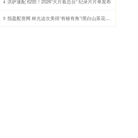
洪萨速配 62部！2026“大片看总台” 纪录片片单发布
4
指盈配资网 林允这次美得“有棱有角”!黑白山茶花礼服，甜妹秒变艺术缪斯
5