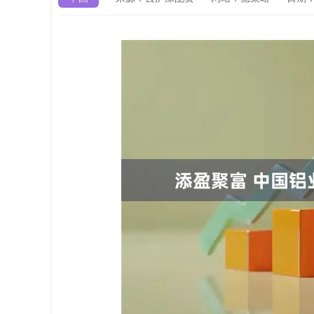
上证指数
3940.04
4.40
2.13%
39.68
1.