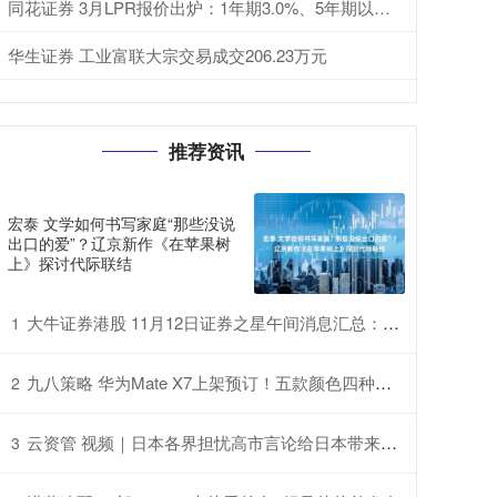
同花证券 3月LPR报价出炉：1年期3.0%、5年期以上3.5%，连续10个月持平
华生证券 工业富联大宗交易成交206.23万元
推荐资讯
宏泰 文学如何书写家庭“那些没说
出口的爱”？辽京新作《在苹果树
上》探讨代际联结
大牛证券港股 11月12日证券之星午间消息汇总：上交所发声！优化发行上市、再融资、并购重组等关键制度
1
九八策略 华为Mate X7上架预订！五款颜色四种配置，第二代红枫影像
2
云资管 视频｜日本各界担忧高市言论给日本带来恶劣影响
3