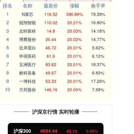
排名
名称
最新价
涨幅
换手率
1
N展芯
116.52
396.89%
79.39%
2
锐翔智能
110.02
20.21%
16.80%
3
志特新材
14.8
20.03%
14.18%
4
博腾股份
20.44
20.02%
14.77%
5
近岸蛋白
46.72
20.01%
5.62%
6
毕得医药
61.6
20.01%
6.12%
7
五洲医疗
83.62
20.01%
18.37%
8
耐科装备
49.67
20.01%
6.83%
9
一博科技
53.33
20.01%
17.26%
10
方邦股份
146.16
20.00%
7.68%
沪深京行情 实时轮播
沪深300
4694.44
北
43.13
0.93%