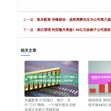
上一篇：
凯丰配资 华锋股份：选举周辉先生为公司第六
下一篇：
高亿管理 利安隆斥资超1.46亿元收购子公司股
相关文章
笑赢配资 打造慢行、骑行、舟
德恒财富 财
行“三行”网络，一个城市慢生活桃
续开板&#32
花源正在新江湾城形成