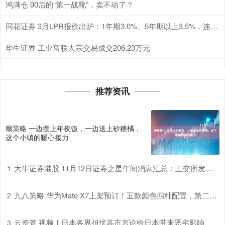
鸿满仓 90后的“第一战靴”，卖不动了？
同花证券 3月LPR报价出炉：1年期3.0%、5年期以上3.5%，连续10个月持平
华生证券 工业富联大宗交易成交206.23万元
推荐资讯
顺策略 一边摆上年夜饭，一边送上砂糖橘，
这个小镇的暖心接力
大牛证券港股 11月12日证券之星午间消息汇总：上交所发声！优化发行上市、再融资、并购重组等关键制度
1
九八策略 华为Mate X7上架预订！五款颜色四种配置，第二代红枫影像
2
云资管 视频｜日本各界担忧高市言论给日本带来恶劣影响
3