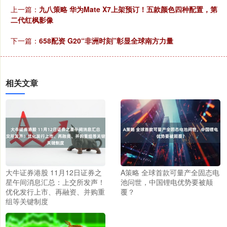
上一篇：
九八策略 华为Mate X7上架预订！五款颜色四种配置，第
二代红枫影像
下一篇：
658配资 G20“非洲时刻”彰显全球南方力量
相关文章
大牛证券港股 11月12日证券之
A策略 全球首款可量产全固态电
星午间消息汇总：上交所发声！
池问世，中国锂电优势要被颠
优化发行上市、再融资、并购重
覆？
组等关键制度