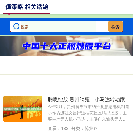
億策略 相关话题
搜索
腾思控股 贵州纳雍：小马达转动家门口就业新机遇
今年2月，贵州省毕节市纳雍县慧思电机制造
小作坊进驻文昌街道桂花社区腾思控股，主
要生产无人机小马达，主供广东汕头无人机
马达....
查看：
182
分类：
億策略