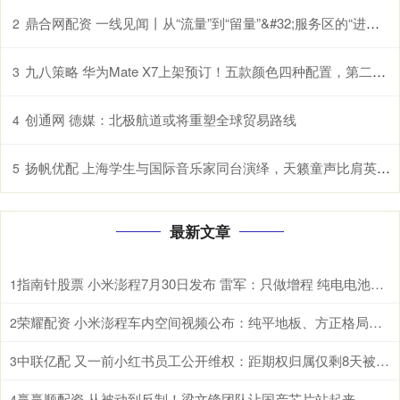
鼎合网配资 一线见闻丨从“流量”到“留量”&#32;服务区的“进阶之路”
2
九八策略 华为Mate X7上架预订！五款颜色四种配置，第二代红枫影像
3
创通网 德媒：北极航道或将重塑全球贸易路线
4
扬帆优配 上海学生与国际音乐家同台演绎，天籁童声比肩英国最高水平合唱团
5
最新文章
指南针股票 小米澎程7月30日发布 雷军：只做增程 纯电电池太重
1
荣耀配资 小米澎程车内空间视频公布：纯平地板、方正格局、超长滑轨
2
中联亿配 又一前小红书员工公开维权：距期权归属仅剩8天被解除劳动合同
3
赢赢顺配资 从被动到反制！梁文锋团队让国产芯片站起来，美国封锁成笑话？
4