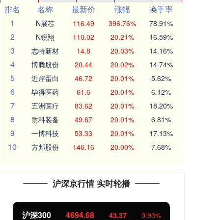
排名
名称
最新价
涨幅
换手率
1
N展芯
116.49
396.76%
78.91%
2
N锐翔
110.02
20.21%
16.59%
3
志特新材
14.8
20.03%
14.16%
4
博腾股份
20.44
20.02%
14.74%
5
近岸蛋白
46.72
20.01%
5.62%
6
毕得医药
61.6
20.01%
6.12%
7
五洲医疗
83.62
20.01%
18.20%
8
耐科装备
49.67
20.01%
6.81%
9
一博科技
53.33
20.01%
17.13%
10
方邦股份
146.16
20.00%
7.68%
沪深京行情 实时轮播
北证50
1134.18
创
11.30
1.01%