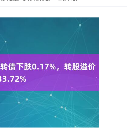
沪深300
4694.68
.40%
43.37
0.93%