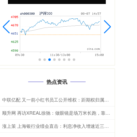
热点资讯
中联亿配 又一前小红书员工公开维权：距期权归属仅剩8天被解除劳动合同
顺升网 再访XREAL徐驰：做眼镜是场万米长跑，靠运气也靠打怪升级
涨上策 上海银行业绩会直击：利息净收入增速近三年首次转正，全年派现近74亿，未来五年“扩招”5000人