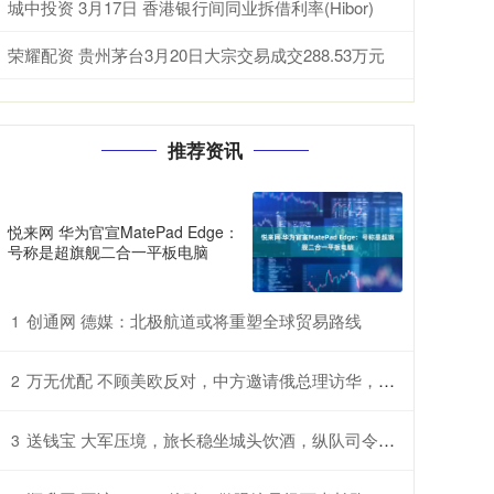
城中投资 3月17日 香港银行间同业拆借利率(Hibor)
荣耀配资 贵州茅台3月20日大宗交易成交288.53万元
推荐资讯
悦来网 华为官宣MatePad Edge：
号称是超旗舰二合一平板电脑
创通网 德媒：北极航道或将重塑全球贸易路线
1
万无优配 不顾美欧反对，中方邀请俄总理访华，普京有个好消息要告诉中国
2
送钱宝 大军压境，旅长稳坐城头饮酒，纵队司令不怒反喜，下令提拔重用
3