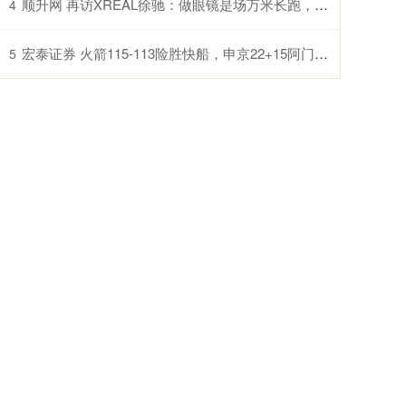
顺升网 再访XREAL徐驰：做眼镜是场万米长跑，靠运气也靠打怪升级
4
宏泰证券 火箭115-113险胜快船，申京22+15阿门20+9+8
5