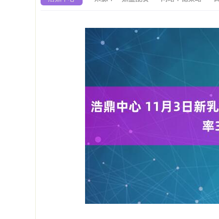
深证成指
14308.14
0.58
1.04%
198.02
1