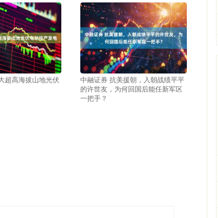
最大超高海拔山地光伏
中融证券 抗美援朝，入朝战绩平平
的许世友，为何回国后能任新军区
一把手？