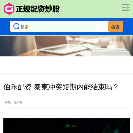
搜索
伯乐配资 泰柬冲突短期内能结束吗？
网站：億策略