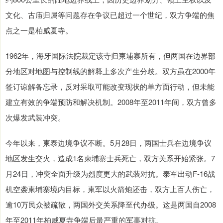
文化、古庙归属等问题存在争议已超过一个世纪，双方争端的焦
点之一是柏威夏寺。
1962年，海牙国际法院裁定该寺归柬埔寨所有，但两国在边界部
分地区对地图与控制线的解释上多次产生分歧。双方虽在2000年
签订谅解备忘录，反对采取可能改变现状的单方面行动，但未能
建立有效的争端预防和解决机制。2008年至2011年间，双方曾多
次爆发武装冲突。
今年以来，柬泰边境争议不断。5月28日，两国士兵在边境争议
地区发生交火，造成1名柬埔寨士兵死亡，双方关系开始紧张。7
月24日，冲突全面升级为烈度更大的武装对抗。泰军出动F-16战
机空袭柬埔寨境内目标，柬军以火箭炮还击，双方上百人伤亡，
逾10万民众被疏散，两国外交关系降至代办级。这是两国自2008
年至2011年柏威夏寺争端后最严重的军事对抗。