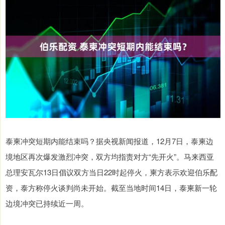
泰柬冲突短期内能结束吗？据央视新闻报道，12月7日，泰柬边
境地区再次爆发激烈冲突，双方均指责对方“先开火”。马来西亚
总理安瓦尔13日倡议双方当日22时起停火，柬方表示欢迎伯乐配
资，泰方称停火谈判尚未开始。截至当地时间14日，泰柬新一轮
边境冲突已持续近一周。