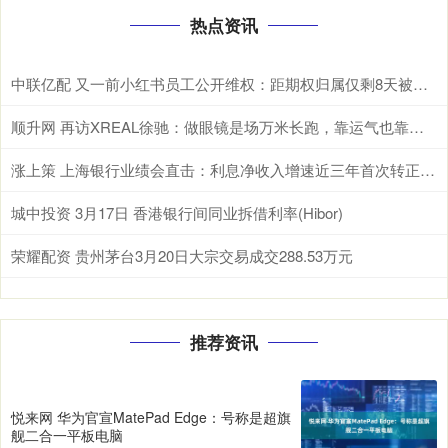
热点资讯
中联亿配 又一前小红书员工公开维权：距期权归属仅剩8天被解除劳动合同
顺升网 再访XREAL徐驰：做眼镜是场万米长跑，靠运气也靠打怪升级
涨上策 上海银行业绩会直击：利息净收入增速近三年首次转正，全年派现近74亿，未来五年“扩招”5000人
城中投资 3月17日 香港银行间同业拆借利率(Hibor)
荣耀配资 贵州茅台3月20日大宗交易成交288.53万元
推荐资讯
悦来网 华为官宣MatePad Edge：号称是超旗
舰二合一平板电脑