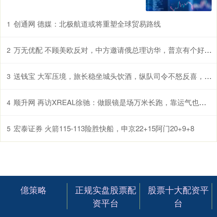
创通网 德媒：北极航道或将重塑全球贸易路线
1
万无优配 不顾美欧反对，中方邀请俄总理访华，普京有个好消息要告诉中国
2
送钱宝 大军压境，旅长稳坐城头饮酒，纵队司令不怒反喜，下令提拔重用
3
顺升网 再访XREAL徐驰：做眼镜是场万米长跑，靠运气也靠打怪升级
4
宏泰证券 火箭115-113险胜快船，申京22+15阿门20+9+8
5
億策略
正规实盘股票配
股票十大配资平
资平台
台