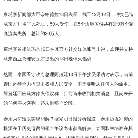
柬埔寨新闻部大臣奈帕德拉13日表示，截至12月12日，冲突已造
成柬方11名平民死亡，59人受伤，在5个边境省份共有近9万个家
庭流离失所，总计约30万人。
柬埔寨首相洪玛奈13日在其官方社交媒体账号上说，欢迎并支持
马来西亚总理安瓦尔提出的13日晚停火倡议。
然而，泰国看守政府总理阿努廷13日下午接受采访时表示，当前
泰国必须全力捍卫主权和人民安全，不需要听从任何人的命令。
阿努廷回应马方停火倡议称，目前尚未收到相关消息，且尚未开
始任何停火谈判，还未到那个阶段。
泰柬为何难以实现和解？据光明日报分析报道，泰柬边境冲突的
根源在于历史遗留的领土争议尚未彻底解决。泰国和柬埔寨在其
约800公里长的陆地边界线上，因历史边界划分、领土主权以及