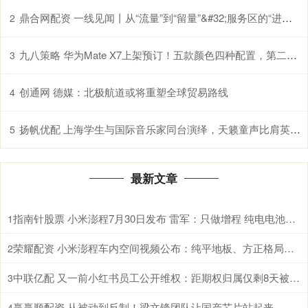
鼎合网配资 一线见闻丨从“流量”到“留量”&#32;服务区的“进阶之路”
2
九八策略 华为Mate X7上架预订！五款颜色四种配置，第二代红枫影像
3
创通网 德媒：北极航道或将重塑全球贸易路线
4
扬帆优配 上海学生与国际音乐家同台演绎，天籁童声比肩英国最高水平合唱团
5
最新文章
指南针股票 小米澎程7月30日发布 雷军：只做增程 纯电电池太重
1
荣耀配资 小米澎程车内空间视频公布：纯平地板、方正格局、超长滑轨
2
中联亿配 又一前小红书员工公开维权：距期权归属仅剩8天被解除劳动合同
3
赢赢顺配资 从被动到反制！梁文锋团队让国产芯片站起来，美国封锁成笑话？
4