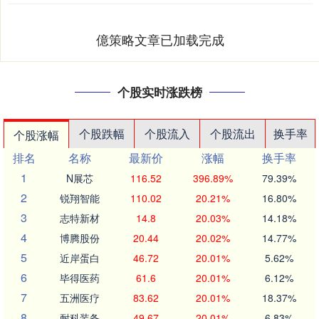
億策略文章已加载完成
个股实时涨跌榜
个股跌幅
个股流入
个股流出
换手率
个股涨幅
排名
名称
最新价
涨幅
换手率
1
N展芯
116.52
396.89%
79.39%
2
锐翔智能
110.02
20.21%
16.80%
3
志特新材
14.8
20.03%
14.18%
4
博腾股份
20.44
20.02%
14.77%
5
近岸蛋白
46.72
20.01%
5.62%
6
毕得医药
61.6
20.01%
6.12%
7
五洲医疗
83.62
20.01%
18.37%
8
耐科装备
49.67
20.01%
6.83%