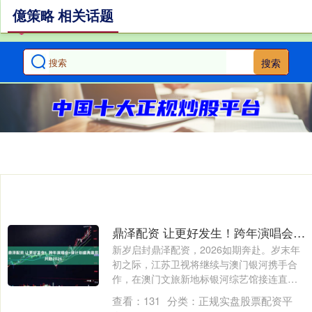
億策略 相关话题
搜索
鼎泽配资 让更好发生！跨年演唱会+缘计划盛典邀您共赴2026
新岁启封鼎泽配资，2026如期奔赴。岁末年
初之际，江苏卫视将继续与澳门银河携手合
作，在澳门文旅新地标银河综艺馆接连直播
两....
查看：
131
分类：
正规实盘股票配资平