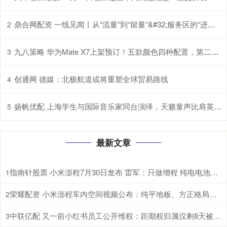
鼎合网配资 一线见闻丨从“流量”到“留量”&#32;服务区的“进阶之路”
2
九八策略 华为Mate X7上架预订！五款颜色四种配置，第二代红枫影像
3
创通网 德媒：北极航道或将重塑全球贸易路线
4
扬帆优配 上海学生与国际音乐家同台演绎，天籁童声比肩英国最高水平合唱团
5
最新文章
指南针股票 小米澎程7月30日发布 雷军：只做增程 纯电电池太重
1
荣耀配资 小米澎程车内空间视频公布：纯平地板、方正格局、超长滑轨
2
中联亿配 又一前小红书员工公开维权：距期权归属仅剩8天被解除劳动合同
3